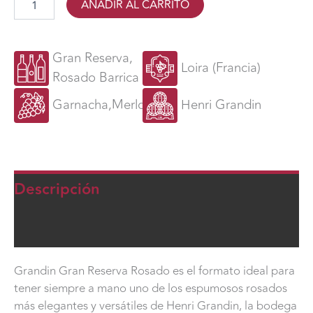
AÑADIR AL CARRITO
Rosado,
Caja
6
botellas
Gran Reserva,
Loira (Francia)
cantidad
Rosado Barrica
Garnacha,Merlot
Henri Grandin
Descripción
Maridaje
Grandin Gran Reserva Rosado es el formato ideal para
tener siempre a mano uno de los espumosos rosados
más elegantes y versátiles de Henri Grandin, la bodega